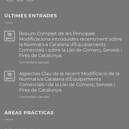
ÚLTIMES ENTRADES
Resum Complet de les Principals
19
gen.
Modificacions introduïdes recentment sobre
la Normativa Catalana d’Equipaments
Comercials i sobre la Llei de Comerç, Serveis i
Fires de Catalunya.
a
Comentaris tancats
Resum
Complet
Aspectes Clau de la recent Modificació de la
19
de
gen.
Normativa Catalana d’Equipaments
les
Comercials i de la Llei de Comerç, Serveis i
Principals
Fires de Catalunya.
Modificacions
introduïdes
a
Comentaris tancats
recentment
Aspectes
sobre
Clau
la
de
ÁREAS PRÁCTICAS
Normativa
la
Catalana
recent
d’Equipaments
Modificació