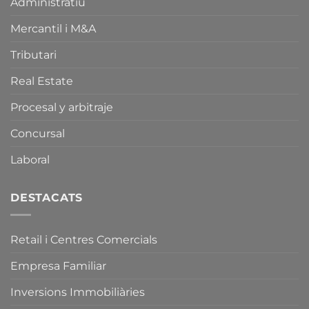
Administratiu
Comercials
de
i
la
sobre
Mercantil i M&A
Normativa
la
Catalana
Llei
d’Equipaments
Tributari
de
Comercials
Comerç,
i
Real Estate
Serveis
de
i
la
Procesal y arbitraje
Fires
Llei
de
de
Concursal
Catalunya.
Comerç,
Serveis
i
Laboral
Fires
de
Catalunya.
DESTACATS
Retail i Centres Comercials
Empresa Familiar
Inversions Immobiliàries