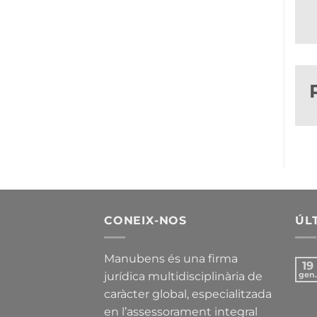
CONEIX-NOS
ÚL
Manubens és una firma
19
jurídica multidisciplinària de
gen.
caràcter global, especialitzada
en l’assessorament integral