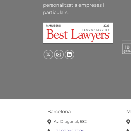
personalitzat a empreses i
particulars.
19
gen.
Barcelona
M
Av. Diagonal, 682
+34 93 206 35 90