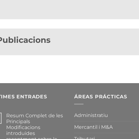
Publicacions
TIMES ENTRADES
ÁREAS PRÁCTICAS
Administratiu
Resum Complet de les
Principals
Mercantil i M&A
Modificacions
introduïdes
Tributari