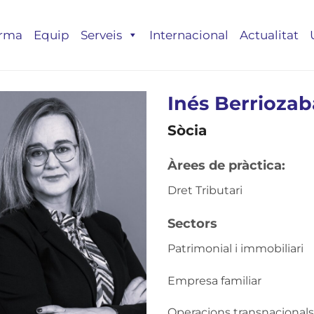
irma
Equip
Serveis
Internacional
Actualitat
Inés Berrioza
Sòcia
Àrees de pràctica:
Dret Tributari
Sectors
Patrimonial i immobiliari
Empresa familiar
Operacions transnacionals