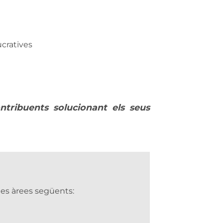
ucratives
ntribuents solucionant els seus
les àrees següents: