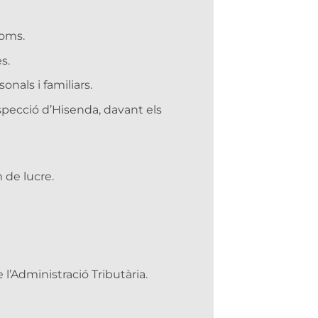
noms.
s.
onals i familiars.
specció d’Hisenda, davant els
 de lucre.
 l’Administració Tributària.