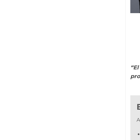
“El
pro
A