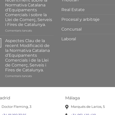
recentment sobre la
Normativa Catalana
Real Estate
d’Equipaments
Comercials i sobre la
Procesal y arbitraje
Llei de Comerç, Serveis
i Fires de Catalunya.
Concursal
a
Comentaris tancats
Resum
Laboral
Complet
Aspectes Clau de la
de
recent Modificació de
les
la Normativa Catalana
Principals
d’Equipaments
Modificacions
Comercials i de la Llei
introduïdes
de Comerç, Serveis i
recentment
Fires de Catalunya.
sobre
la
a
Comentaris tancats
Normativa
Aspectes
Catalana
Clau
d’Equipaments
de
Comercials
la
i
adrid
Málaga
recent
sobre
Modificació
la
Doctor Fleming, 3
Marqués de Larios, 5
de
Llei
la
de
+34 91 192 33 56
+34 951 410 410