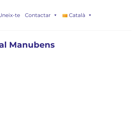
Uneix-te
Contactar
Català
bal Manubens