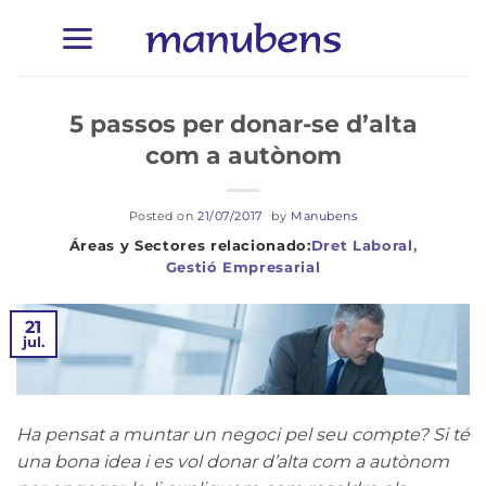
Skip
to
content
5 passos per donar-se d’alta
com a autònom
Posted on
21/07/2017
by
Manubens
Dret Laboral
,
Gestió Empresarial
21
jul.
Ha pensat a muntar un negoci pel seu compte? Si té
una bona idea i es vol donar d’alta com a autònom