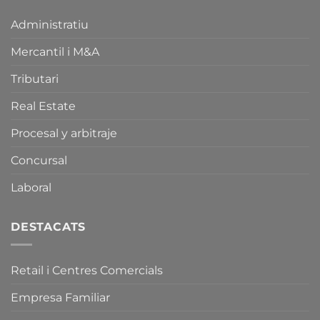
Catalana
recent
d’Equipaments
Modificació
Administratiu
Comercials
de
i
la
sobre
Mercantil i M&A
Normativa
la
Catalana
Llei
d’Equipaments
Tributari
de
Comercials
Comerç,
i
Real Estate
Serveis
de
i
la
Procesal y arbitraje
Fires
Llei
de
de
Concursal
Catalunya.
Comerç,
Serveis
i
Laboral
Fires
de
Catalunya.
DESTACATS
Retail i Centres Comercials
Empresa Familiar