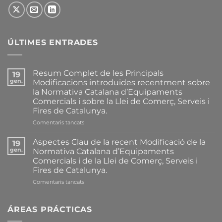
ÚLTIMES ENTRADES
Resum Complet de les Principals
19
gen.
Modificacions introduïdes recentment sobre
la Normativa Catalana d’Equipaments
Comercials i sobre la Llei de Comerç, Serveis i
Fires de Catalunya.
a
Comentaris tancats
Resum
Complet
Aspectes Clau de la recent Modificació de la
19
de
gen.
Normativa Catalana d’Equipaments
les
Comercials i de la Llei de Comerç, Serveis i
Principals
Fires de Catalunya.
Modificacions
introduïdes
a
Comentaris tancats
recentment
Aspectes
sobre
Clau
la
de
ÁREAS PRÁCTICAS
Normativa
la