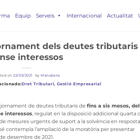
irma
Equip
Serveis
Internacional
Actualitat
rnament dels deutes tributaris
nse interessos
ted on
22/03/2021
by
Manubens
Dret Tributari
,
Gestió Empresarial
ajornament de deutes tributaris de
fins a sis mesos, del
e interessos
, regulat en la disposició addicional quarta 
ç, de mesures urgents de suport a la solvència en resposta
é contempla l’ampliació de la moratòria per presentar
1 de desembre de 2021.