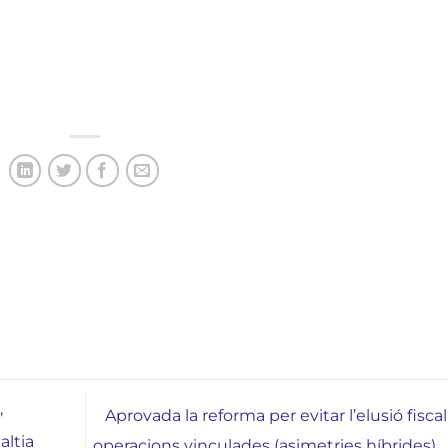
,
Aprovada la reforma per evitar l’elusió fisca
altia
operacions vinculades (asimetries híbrides)