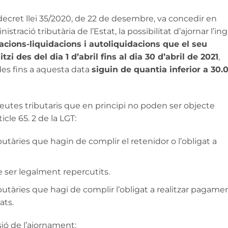
 decret llei 35/2020, de 22 de desembre, va concedir en
tració tributària de l’Estat, la possibilitat d’ajornar l’in
acions-liquidacions i autoliquidacions que el seu
tzi des del dia 1 d’abril fins al dia 30 d’abril de 2021
,
es fins a aquesta data
siguin de quantia inferior a 30.
deutes tributaris que en principi no poden ser objecte
cle 65. 2 de la LGT:
utàries que hagin de complir el retenidor o l’obligat a
e ser legalment repercutits.
butàries que hagi de complir l’obligat a realitzar pagame
ats.
sió de l’ajornament: