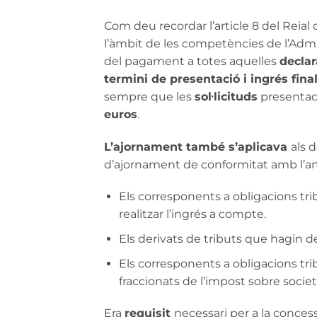
Com deu recordar l’article 8 del Reial
l’àmbit de les competències de l’Adminis
del pagament a totes aquelles
declar
termini de presentació i ingrés finali
sempre que les
sol·licituds
presentad
euros
.
L’ajornament també s’aplicava
als 
d’ajornament de conformitat amb l’arti
Els corresponents a obligacions trib
realitzar l’ingrés a compte.
Els derivats de tributs que hagin d
Els corresponents a obligacions tri
fraccionats de l’impost sobre societ
Era
requisit
necessari per a la conces