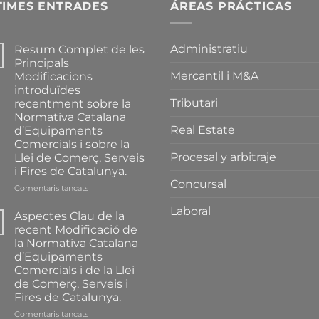
TIMES ENTRADES
ÁREAS PRÁCTICAS
Administratiu
Resum Complet de les
Principals
Mercantil i M&A
Modificacions
introduïdes
Tributari
recentment sobre la
Normativa Catalana
Real Estate
d’Equipaments
Comercials i sobre la
Procesal y arbitraje
Llei de Comerç, Serveis
i Fires de Catalunya.
Concursal
a
Comentaris tancats
Resum
Laboral
Complet
Aspectes Clau de la
de
recent Modificació de
les
la Normativa Catalana
Principals
d’Equipaments
Modificacions
Comercials i de la Llei
introduïdes
de Comerç, Serveis i
recentment
Fires de Catalunya.
sobre
la
a
Comentaris tancats