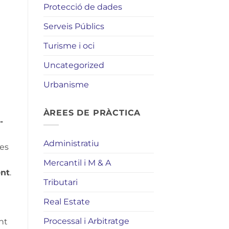
Protecció de dades
Serveis Públics
Turisme i oci
Uncategorized
Urbanisme
ÀREES DE PRÀCTICA
-
Administratiu
tes
Mercantil i M & A
ent
.
Tributari
Real Estate
Processal i Arbitratge
nt