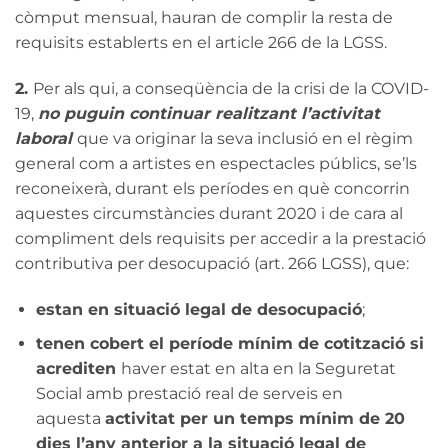
còmput mensual, hauran de complir la resta de
requisits establerts en el article 266 de la LGSS.
2.
Per als qui, a conseqüència de la crisi de la COVID-
19,
no puguin continuar realitzant l’activitat
laboral
que va originar la seva inclusió en el règim
general com a artistes en espectacles públics, se’ls
reconeixerà, durant els períodes en què concorrin
aquestes circumstàncies durant 2020 i de cara al
compliment dels requisits per accedir a la prestació
contributiva per desocupació (art. 266 LGSS), que:
estan en situació legal de desocupació
;
tenen cobert el període mínim de cotització si
acrediten
haver estat en alta en la Seguretat
Social amb prestació real de serveis en
aquesta
activitat per un temps mínim de 20
dies l’any anterior a la situació legal de