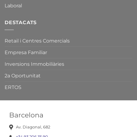
i
Laboral
Fires
de
Catalunya.
DESTACATS
Retail i Centres Comercials
Empresa Familiar
Inversions Immobiliàries
2a Oportunitat
ERTOS
Barcelona
Av. Diagonal, 682
+34 93 206 35 90