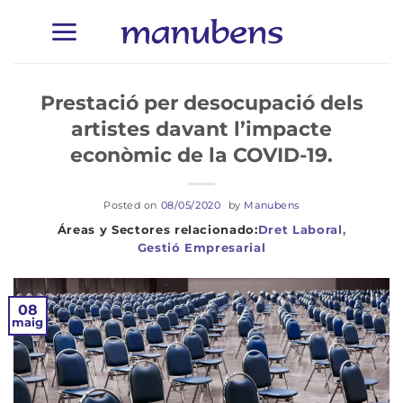
Skip
to
content
Prestació per desocupació dels
artistes davant l’impacte
econòmic de la COVID-19.
Posted on
08/05/2020
by
Manubens
Dret Laboral
,
Gestió Empresarial
08
maig