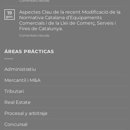
a
Comentaris tancats
Resum
Complet
Aspectes Clau de la recent Modificació de la
19
de
gen.
Normativa Catalana d’Equipaments
les
Comercials i de la Llei de Comerç, Serveis i
Principals
Fires de Catalunya.
Modificacions
introduïdes
a
Comentaris tancats
recentment
Aspectes
sobre
Clau
la
de
ÁREAS PRÁCTICAS
Normativa
la
Catalana
recent
d’Equipaments
Modificació
Administratiu
Comercials
de
i
la
sobre
Mercantil i M&A
Normativa
la
Catalana
Llei
d’Equipaments
Tributari
de
Comercials
Comerç,
i
Real Estate
Serveis
de
i
la
Procesal y arbitraje
Fires
Llei
de
de
Concursal
Catalunya.
Comerç,
Serveis