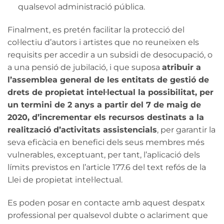
qualsevol administració pública.
Finalment, es pretén facilitar la protecció del
col·lectiu d’autors i artistes que no reuneixen els
requisits per accedir a un subsidi de desocupació, o
a una pensió de jubilació, i que suposa
atribuir a
l’assemblea general de les entitats de gestió de
drets de propietat intel·lectual la possibilitat, per
un termini de 2 anys a partir del 7 de maig de
2020, d’incrementar els recursos destinats a la
realització d’activitats assistencials
, per garantir la
seva eficàcia en benefici dels seus membres més
vulnerables, exceptuant, per tant, l’aplicació dels
límits previstos en l’article 177.6 del text refós de la
Llei de propietat intel·lectual.
Es poden posar en contacte amb aquest despatx
professional per qualsevol dubte o aclariment que