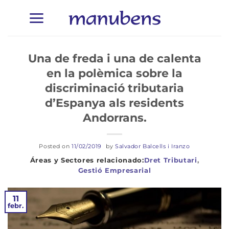
Skip
to
content
Una de freda i una de calenta
en la polèmica sobre la
discriminació tributaria
d’Espanya als residents
Andorrans.
Posted on
11/02/2019
by
Salvador Balcells i Iranzo
Dret Tributari
,
Gestió Empresarial
11
febr.