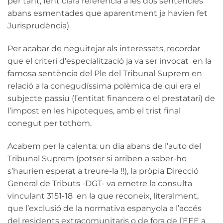
per tant, fent clara referència a les dos sentències
abans esmentades que aparentment ja havien fet
Jurisprudència).
Per acabar de neguitejar als interessats, recordar
que el criteri d’especialització ja va ser invocat en la
famosa sentència del Ple del Tribunal Suprem en
relació a la conegudíssima polèmica de qui era el
subjecte passiu (l’entitat financera o el prestatari) de
l’impost en les hipoteques, amb el trist final
conegut per tothom.
Acabem per la calenta: un dia abans de l’auto del
Tribunal Suprem (potser si arriben a saber-ho
s’haurien esperat a treure-la !!), la pròpia Direcció
General de Tributs -DGT- va emetre la consulta
vinculant 3151-18 en la que reconeix, literalment,
que l’exclusió de la normativa espanyola a l’accés
del residents extracomunitaris o de fora de l’EEE a