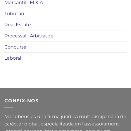
Mercantil i M & A
Tributari
Real Estate
Processal i Arbitratge
Concursal
Laboral
CONEIX-NOS
Manubens és una firma jurídica multidisciplinària de
caràcter global, especialitzada en l’assessorament