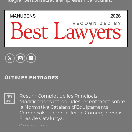
integral personalitzat a empreses i particulars.
ÚLTIMES ENTRADES
Resum Complet de les Principals
19
gen.
Modificacions introduïdes recentment sobre
la Normativa Catalana d’Equipaments
Comercials i sobre la Llei de Comerç, Serveis i
Fires de Catalunya.
a
Comentaris tancats
Resum