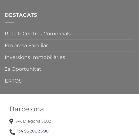
Fires
de
Catalunya.
DESTACATS
Retail i Centres Comercials
Empresa Familiar
Inversions Immobiliàries
2a Oportunitat
ERTOS
Barcelona
Av. Diagonal, 682
+34 93 206 35 90