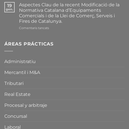
Complet
Aspectes Clau de la recent Modificació de la
19
de
gen.
Normativa Catalana d’Equipaments
les
Comercials i de la Llei de Comerç, Serveis i
Principals
Fires de Catalunya.
Modificacions
introduïdes
a
Comentaris tancats
recentment
Aspectes
sobre
Clau
la
de
ÁREAS PRÁCTICAS
Normativa
la
Catalana
recent
d’Equipaments
Modificació
Administratiu
Comercials
de
i
la
sobre
Mercantil i M&A
Normativa
la
Catalana
Llei
d’Equipaments
Tributari
de
Comercials
Comerç,
i
Real Estate
Serveis
de
i
la
Procesal y arbitraje
Fires
Llei
de
de
Concursal
Catalunya.
Comerç,
Serveis
i
Laboral