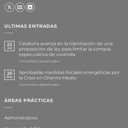
ÚLTIMAS ENTRADAS
Cataluña avanza en la tramitación de una
22
Jul
proposición de ley para limitar la compra
especulativa de vivienda
en
Comentarios desactivados
Cataluña
avanza
Aprobadas medidas fiscales energéticas por
26
en
Mar
la Crisis en Oriente Medio
la
en
Comentarios desactivados
tramitación
Aprobadas
de
medidas
una
fiscales
ÁREAS PRÁCTICAS
proposición
energéticas
de
por
ley
la
para
Administrativo
Crisis
limitar
en
la