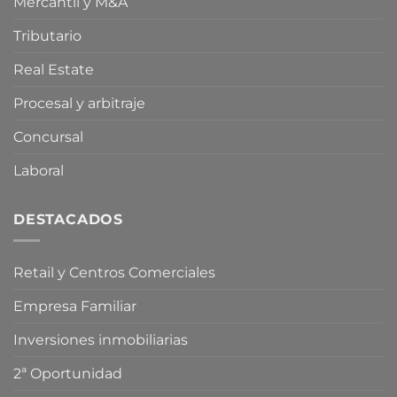
Mercantil y M&A
Oriente
compra
Medio
especulativa
de
Tributario
vivienda
Real Estate
Procesal y arbitraje
Concursal
Laboral
DESTACADOS
Retail y Centros Comerciales
Empresa Familiar
Inversiones inmobiliarias
2ª Oportunidad