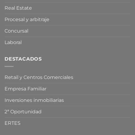
vivienda
Real Estate
Procesal y arbitraje
Concursal
Laboral
DESTACADOS
Retail y Centros Comerciales
Empresa Familiar
Inversiones inmobiliarias
2ª Oportunidad
ERTES