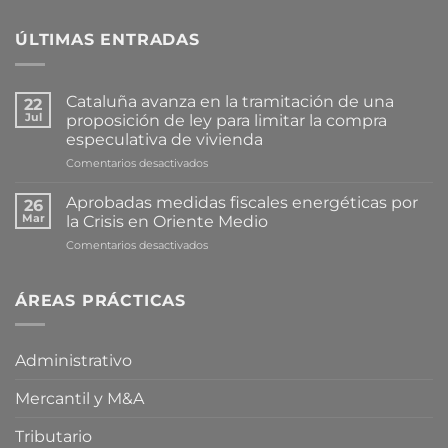
ÚLTIMAS ENTRADAS
Cataluña avanza en la tramitación de una
22
Jul
proposición de ley para limitar la compra
especulativa de vivienda
en
Comentarios desactivados
Cataluña
avanza
Aprobadas medidas fiscales energéticas por
26
en
Mar
la Crisis en Oriente Medio
la
en
Comentarios desactivados
tramitación
Aprobadas
de
medidas
una
fiscales
ÁREAS PRÁCTICAS
proposición
energéticas
de
por
ley
la
para
Administrativo
Crisis
limitar
en
la
Mercantil y M&A
Oriente
compra
Medio
especulativa
de
Tributario