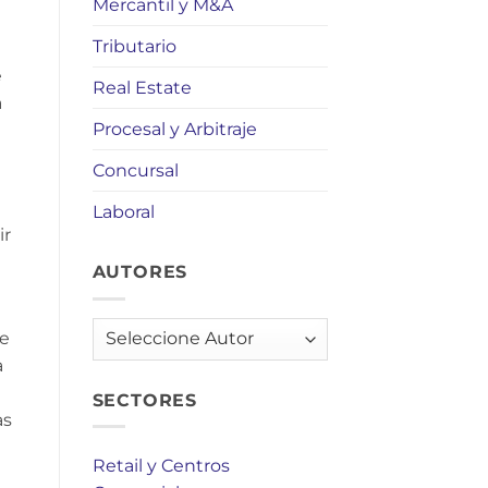
Mercantil y M&A
Tributario
e
Real Estate
a
Procesal y Arbitraje
Concursal
Laboral
ir
AUTORES
AUTORES
e
a
SECTORES
as
Retail y Centros