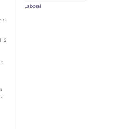
Laboral
 en
 IS
de
a
 a