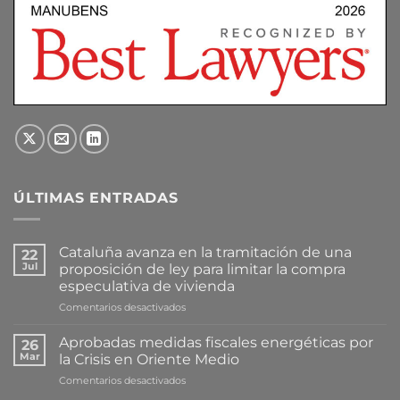
ÚLTIMAS ENTRADAS
Cataluña avanza en la tramitación de una
22
Jul
proposición de ley para limitar la compra
especulativa de vivienda
en
Comentarios desactivados
Cataluña
avanza
Aprobadas medidas fiscales energéticas por
26
en
Mar
la Crisis en Oriente Medio
la
en
Comentarios desactivados
tramitación
Aprobadas
de