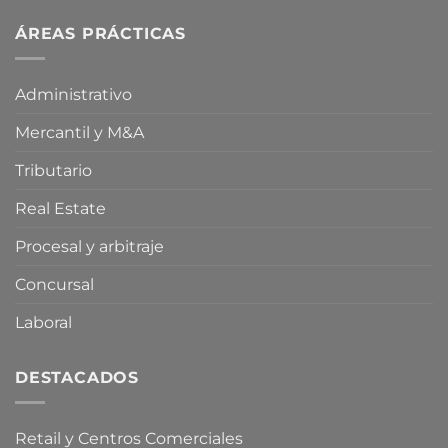
medidas
una
fiscales
ÁREAS PRÁCTICAS
proposición
energéticas
de
por
ley
la
para
Administrativo
Crisis
limitar
en
la
Mercantil y M&A
Oriente
compra
Medio
especulativa
de
Tributario
vivienda
Real Estate
Procesal y arbitraje
Concursal
Laboral
DESTACADOS
Retail y Centros Comerciales