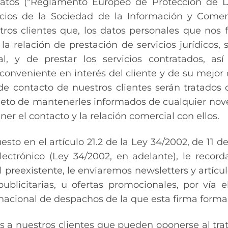
 datos (“Reglamento Europeo de Protección de D
vicios de la Sociedad de la Información y Comer
ros clientes que, los datos personales que nos f
la relación de prestación de servicios jurídicos, 
ual, y de prestar los servicios contratados, as
onveniente en interés del cliente y de su mejor 
de contacto de nuestros clientes serán tratados 
bjeto de mantenerles informados de cualquier nov
ner el contacto y la relación comercial con ellos.
to en el artículo 21.2 de la Ley 34/2002, de 11 de
ectrónico (Ley 34/2002, en adelante), le record
 preexistente, le enviaremos newsletters y artículo
ublicitarias, u ofertas promocionales, por vía
acional de despachos de la que esta firma for
s a nuestros clientes que pueden oponerse al tr