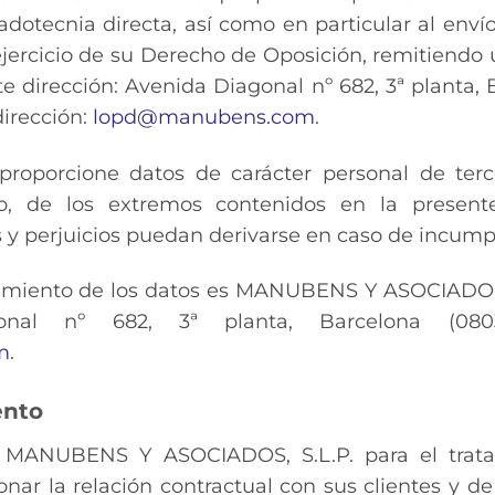
adotecnia directa, así como en particular al env
 ejercicio de su Derecho de Oposición, remitien
te dirección: Avenida Diagonal nº 682, 3ª planta,
dirección:
lopd@manubens.com
.
proporcione datos de carácter personal de terce
vio, de los extremos contenidos en la present
y perjuicios puedan derivarse en caso de incumpl
tamiento de los datos es MANUBENS Y ASOCIADOS, 
onal nº 682, 3ª planta, Barcelona (080
m
.
ento
 a MANUBENS Y ASOCIADOS, S.L.P. para el trata
onar la relación contractual con sus clientes y de 