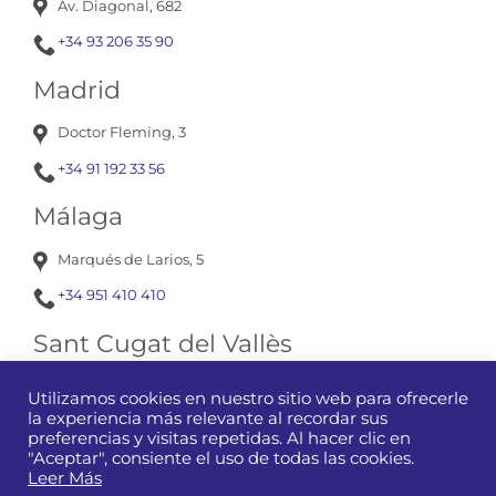
Av. Diagonal, 682
+34 93 206 35 90
Madrid
Doctor Fleming, 3
+34 91 192 33 56
Málaga
Marqués de Larios, 5
+34 951 410 410
Sant Cugat del Vallès
Av. Corts Catalanes, 13
Utilizamos cookies en nuestro sitio web para ofrecerle
la experiencia más relevante al recordar sus
+34 93 675 12 01
preferencias y visitas repetidas. Al hacer clic en
"Aceptar", consiente el uso de todas las cookies.
Leer Más