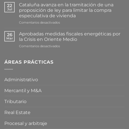
Cataluña avanza en la tramitación de una
22
Jul
proposición de ley para limitar la compra
especulativa de vivienda
en
Comentarios desactivados
Cataluña
avanza
Aprobadas medidas fiscales energéticas por
26
en
Mar
la Crisis en Oriente Medio
la
en
Comentarios desactivados
tramitación
Aprobadas
de
medidas
una
fiscales
ÁREAS PRÁCTICAS
proposición
energéticas
de
por
ley
la
para
Administrativo
Crisis
limitar
en
la
Mercantil y M&A
Oriente
compra
Medio
especulativa
de
Tributario
vivienda
Real Estate
Procesal y arbitraje