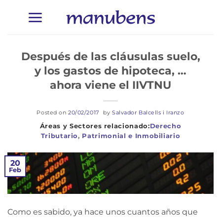
Saltar
al
contenido
Después de las cláusulas suelo,
y los gastos de hipoteca, …
ahora viene el IIVTNU
Posted on
20/02/2017
by
Salvador Balcells i Iranzo
Derecho
Tributario
,
Patrimonial e Inmobiliario
20
Feb
Como es sabido, ya hace unos cuantos años que