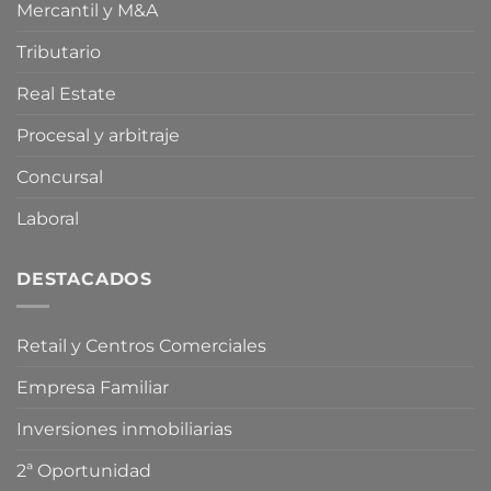
Mercantil y M&A
Oriente
compra
Medio
especulativa
de
Tributario
vivienda
Real Estate
Procesal y arbitraje
Concursal
Laboral
DESTACADOS
Retail y Centros Comerciales
Empresa Familiar
Inversiones inmobiliarias
2ª Oportunidad