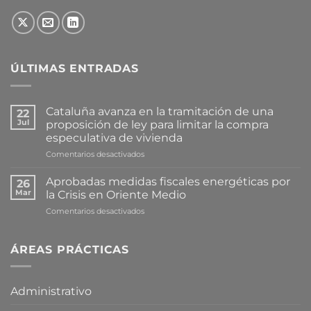
ÚLTIMAS ENTRADAS
Cataluña avanza en la tramitación de una
22
Jul
proposición de ley para limitar la compra
especulativa de vivienda
en
Comentarios desactivados
Cataluña
avanza
Aprobadas medidas fiscales energéticas por
26
en
Mar
la Crisis en Oriente Medio
la
en
Comentarios desactivados
tramitación
Aprobadas
de
medidas
una
fiscales
ÁREAS PRÁCTICAS
proposición
energéticas
de
por
ley
la
para
Administrativo
Crisis
limitar
en
la