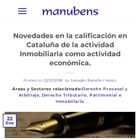
Saltar
al
contenido
Novedades en la calificación en
Cataluña de la actividad
Inmobiliaria como actividad
económica.
Posted on
22/01/2018
by
Salvador Balcells i Iranzo
Derecho Procesal y
Arbitraje
,
Derecho Tributario
,
Patrimonial e
Inmobiliario
22
Ene