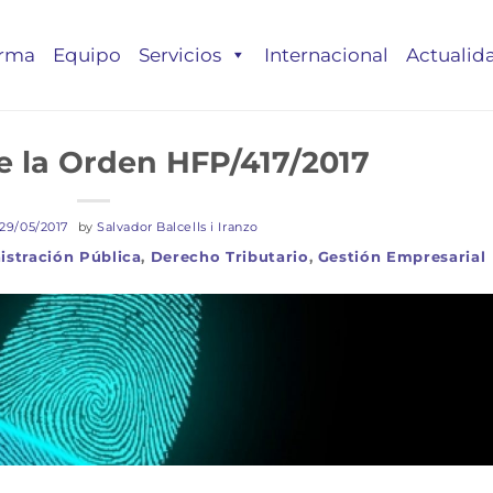
irma
Equipo
Servicios
Internacional
Actualid
 la Orden HFP/417/2017
29/05/2017
by
Salvador Balcells i Iranzo
istración Pública
,
Derecho Tributario
,
Gestión Empresarial