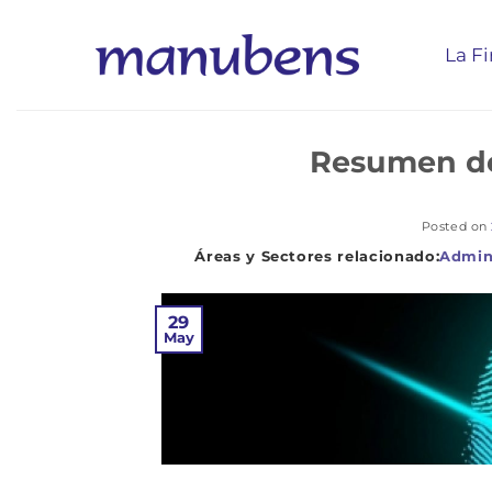
Saltar
al
La F
contenido
Resumen de
Posted on
Admin
29
May