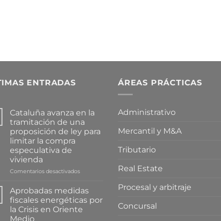
TIMAS ENTRADAS
ÁREAS PRÁCTICAS
Administrativo
Cataluña avanza en la
tramitación de una
Mercantil y M&A
proposición de ley para
limitar la compra
Tributario
especulativa de
vivienda
Real Estate
en
Comentarios desactivados
Cataluña
Procesal y arbitraje
avanza
Aprobadas medidas
en
fiscales energéticas por
la
Concursal
la Crisis en Oriente
tramitación
Medio