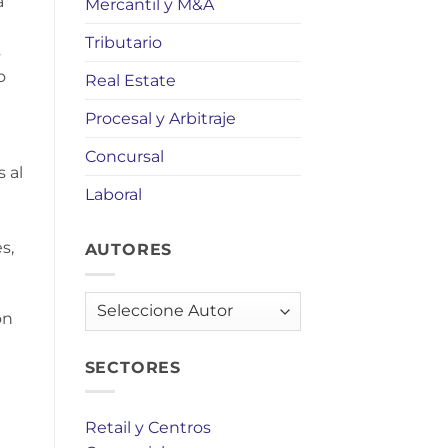
á
Mercantil y M&A
Tributario
s
o
Real Estate
Procesal y Arbitraje
Concursal
 al
Laboral
s,
AUTORES
AUTORES
ón
SECTORES
Retail y Centros