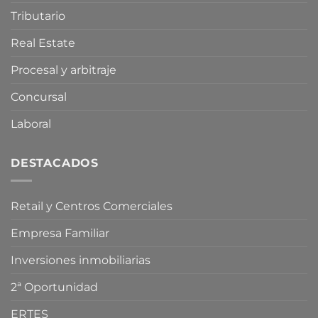
especulativa
de
Tributario
vivienda
Real Estate
Procesal y arbitraje
Concursal
Laboral
DESTACADOS
Retail y Centros Comerciales
Empresa Familiar
Inversiones inmobiliarias
2ª Oportunidad
ERTES