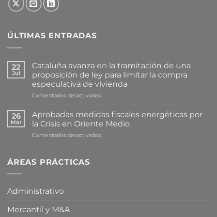
ÚLTIMAS ENTRADAS
Cataluña avanza en la tramitación de una
22
Jul
proposición de ley para limitar la compra
especulativa de vivienda
en
Comentarios desactivados
Cataluña
avanza
Aprobadas medidas fiscales energéticas por
26
en
Mar
la Crisis en Oriente Medio
la
en
Comentarios desactivados
tramitación
Aprobadas
de
medidas
una
fiscales
ÁREAS PRÁCTICAS
proposición
energéticas
de
por
ley
la
para
Administrativo
Crisis
limitar
en
la
Mercantil y M&A
Oriente
compra
Medio