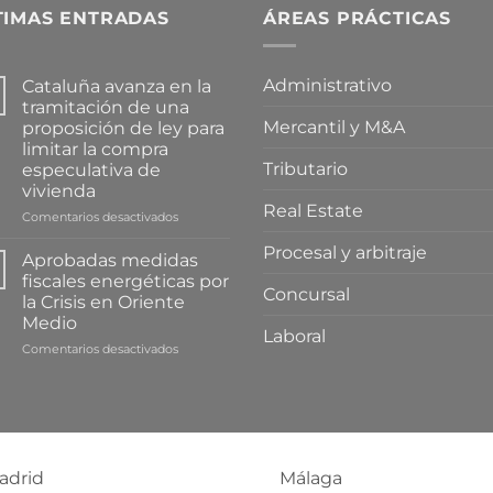
TIMAS ENTRADAS
ÁREAS PRÁCTICAS
Administrativo
Cataluña avanza en la
tramitación de una
Mercantil y M&A
proposición de ley para
limitar la compra
Tributario
especulativa de
vivienda
Real Estate
en
Comentarios desactivados
Cataluña
Procesal y arbitraje
avanza
Aprobadas medidas
en
fiscales energéticas por
la
Concursal
la Crisis en Oriente
tramitación
Medio
de
Laboral
una
en
Comentarios desactivados
proposición
Aprobadas
de
medidas
ley
fiscales
para
energéticas
limitar
por
la
la
adrid
Málaga
compra
Crisis