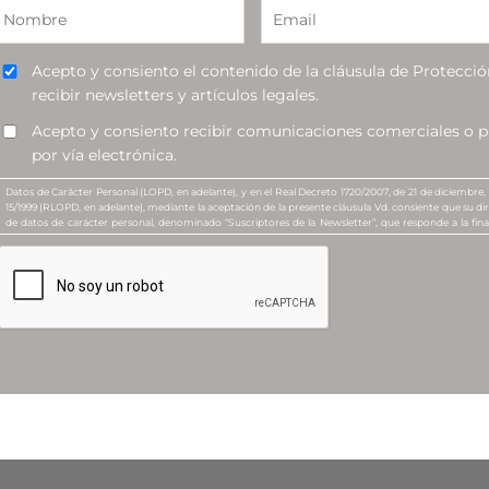
Acepto y consiento el contenido de la cláusula de Protecció
recibir newsletters y artículos legales.
Acepto y consiento recibir comunicaciones comerciales o pu
por vía electrónica.
Datos de Carácter Personal (LOPD, en adelante), y en el Real Decreto 1720/2007, de 21 de diciembre,
15/1999 (RLOPD, en adelante), mediante la aceptación de la presente cláusula Vd. consiente que su d
de datos de carácter personal, denominado “Suscriptores de la Newsletter”, que responde a la final
jurídico a todos aquellos que lo soliciten, y de enviar comunicaciones comerciales o publicitaria
ABOGADOS. La entidad responsable del presente Fichero es MANUBENS Y ASOCIADOS, S.L.P.
Por otra parte, mediante la marcación de la casilla correspondiente, Vd. consentirá de forma expresa
comunicaciones comerciales o publicitarias, u ofertas promocionales, relativas a esta Compañía, o 
propia recepción de dichas comunicaciones mediante correo electrónico o por cualquier otro medio
Vd. podrá revocar en cualquier momento los consentimientos anteriores, así como ejercitar sus d
dirigiendo una carta a la sede social de la Compañía, sita en Avenida Diagonal nº 682, 3ª Planta, 080
efectos a la siguiente dirección: Barcelona, o bien remitiendo un correo electrónico a tales efectos a la