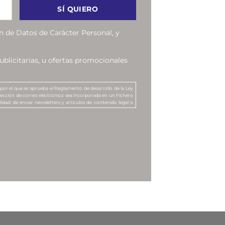
n de Datos de Carácter Personal, y
blicitarias, u ofertas promocionales
 por el que se aprueba el Reglamento de desarrollo de la Ley
irección de correo electrónico sea incorporada en un Fichero
idad de enviar newsletters y artículos de contenido legal o
s, u ofertas promocionales, sobre los servicios de MANUBENS
 el tratamiento de sus datos personales a efectos de recibir
a productos o servicios que se oferten por ella, así como la
 de comunicación electrónica equivalente.
erechos de acceso, rectificación, cancelación u oposición,
34, Barcelona, o bien remitiendo un correo electrónico a tales
 siguiente dirección:
lopd@manubens.com
.