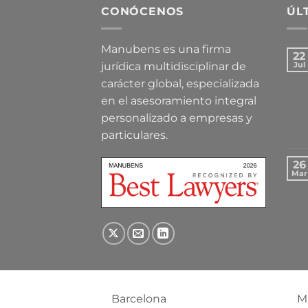
CONÓCENOS
ÚL
Manubens es una firma
22
jurídica multidisciplinar de
Jul
carácter global, especializada
en el asesoramiento integral
personalizado a empresas y
particulares.
26
Mar
Barcelona
M