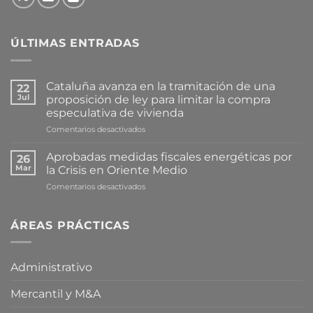
ÚLTIMAS ENTRADAS
Cataluña avanza en la tramitación de una
22
Jul
proposición de ley para limitar la compra
especulativa de vivienda
en
Comentarios desactivados
Cataluña
avanza
Aprobadas medidas fiscales energéticas por
26
en
Mar
la Crisis en Oriente Medio
la
en
Comentarios desactivados
tramitación
Aprobadas
de
medidas
una
fiscales
ÁREAS PRÁCTICAS
proposición
energéticas
de
por
ley
la
para
Administrativo
Crisis
limitar
en
la
Mercantil y M&A
Oriente
compra
Medio
especulativa