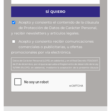
Acepto y consiento el contenido de la cláusula
de Protección de Datos de Carácter Personal,
y recibir newsletters y artículos legales.
Acepto y consiento recibir comunicaciones
comerciales o publicitarias, u ofertas
promocionales por vía electrónica.
Datos de Carácter Personal (LOPD, en adelante), y en el Real Decreto 1720/2007,
de 21 de diciembre, por el que se aprueba el Reglamento de desarrollo de la Ley
15/1999 (RLOPD, en adelante), mediante la aceptación de la presente cláusula
Vd. consiente que su dirección de correo electrónico sea incorporada en un
Fichero de datos de carácter personal, denominado “Suscriptores de la
Newsletter”, que responde a la finalidad de enviar newsletters y artículos de
contenido legal o jurídico a todos aquellos que lo soliciten, y de enviar
comunicaciones comerciales o publicitarias, u ofertas promocionales, sobre los
servicios de MANUBENS ABOGADOS. La entidad responsable del presente
Fichero es MANUBENS Y ASOCIADOS, S.L.P.
Por otra parte, mediante la marcación de la casilla correspondiente, Vd.
consentirá de forma expresa el tratamiento de sus datos personales a efectos
de recibir comunicaciones comerciales o publicitarias, u ofertas
promocionales, relativas a esta Compañía, o a productos o servicios que se