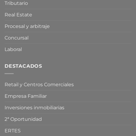
de
Tributario
vivienda
Real Estate
Procesal y arbitraje
Concursal
Laboral
DESTACADOS
Retail y Centros Comerciales
Empresa Familiar
Inversiones inmobiliarias
2ª Oportunidad
ERTES