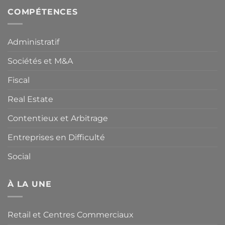
des
titres
COMPÉTENCES
à
revenu
variable
Administratif
de
BPA
Sociétés et M&A
auprès
du
Credit
Fiscal
Suisse
Real Estate
Contentieux et Arbitrage
Entreprises en Difficulté
Social
À LA UNE
Retail et Centres Commerciaux