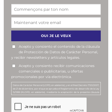
Acepto y consiento el contenido de la cláusula
de Protección de Datos de Carácter Personal,
y recibir newsletters y artículos legales.
Acepto y consiento recibir comunicaciones
comerciales o publicitarias, u ofertas
promocionales por vía electrónica.
Datos de Carácter Personal (LOPD, en adelante), y en el Real Decreto 1720/2007,
de 21 de diciembre, por el que se aprueba el Reglamento de desarrollo de la Ley
15/1999 (RLOPD, en adelante), mediante la aceptación de la presente cláusula
Vd. consiente que su dirección de correo electrónico sea incorporada en un
Fichero de datos de carácter personal, denominado “Suscriptores de la
Newsletter”, que responde a la finalidad de enviar newsletters y artículos de
contenido legal o jurídico a todos aquellos que lo soliciten, y de enviar
comunicaciones comerciales o publicitarias, u ofertas promocionales, sobre los