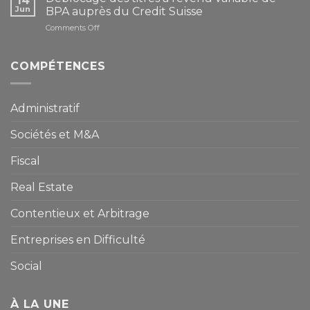
14
Jun
BPA auprès du Credit Suisse
on
Comments Off
Déblocage
des
titres
COMPÉTENCES
à
revenu
variable
Administratif
de
BPA
Sociétés et M&A
auprès
du
Credit
Fiscal
Suisse
Real Estate
Contentieux et Arbitrage
Entreprises en Difficulté
Social
À LA UNE