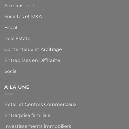
variable
Administratif
de
BPA
Sociétés et M&A
auprès
du
Credit
Fiscal
Suisse
Real Estate
Contentieux et Arbitrage
Entreprises en Difficulté
Social
À LA UNE
Retail et Centres Commerciaux
Entrerprise familiale
Investissements immobiliers