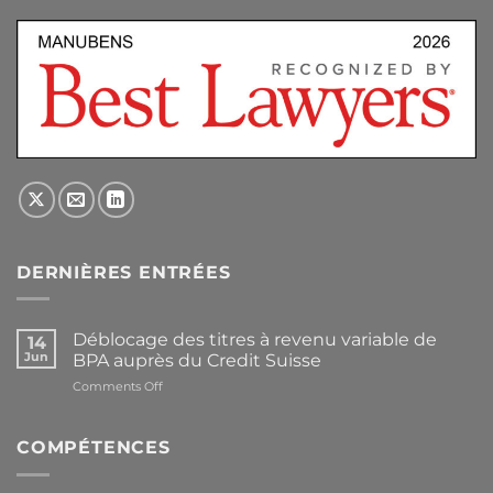
DERNIÈRES ENTRÉES
Déblocage des titres à revenu variable de
14
Jun
BPA auprès du Credit Suisse
on
Comments Off
Déblocage
des
titres
COMPÉTENCES
à
revenu