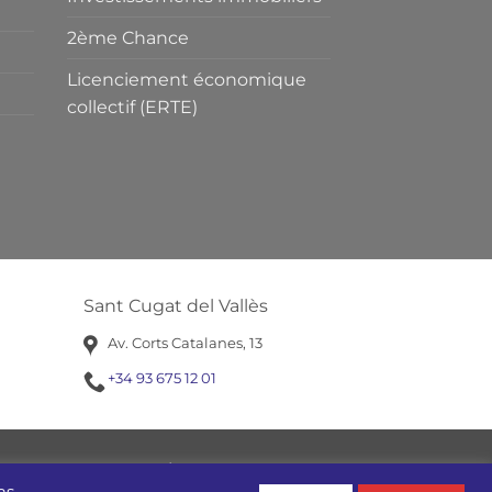
2ème Chance
Licenciement économique
collectif (ERTE)
Sant Cugat del Vallès
Av. Corts Catalanes, 13
+34 93 675 12 01
PRISES EN DIFFICULTÉ
SOCIAL
as