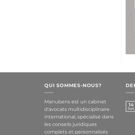
QUI SOMMES-NOUS?
DE
Manubens est un cabinet
14
d'avocats multidisciplinaire
Jun
international, spécialisé dans
les conseils juridiques
complets et personnalisés