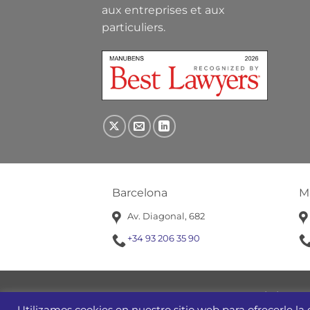
aux entreprises et aux
particuliers.
Barcelona
M
Av. Diagonal, 682
+34 93 206 35 90
ADMINISTRATIF
SOCIÉTÉS ET 
Utilizamos cookies en nuestro sitio web para ofrecerle la 