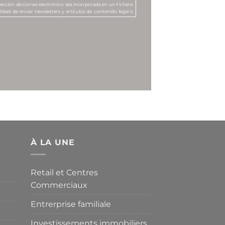
irección de correo electrónico sea incorporada en un Fichero
idad de enviar newsletters y artículos de contenido legal o
s, u ofertas promocionales, sobre los servicios de MANUBENS
 el tratamiento de sus datos personales a efectos de recibir
a productos o servicios que se oferten por ella, así como la
 de comunicación electrónica equivalente.
erechos de acceso, rectificación, cancelación u oposición,
34, Barcelona, o bien remitiendo un correo electrónico a tales
 siguiente dirección:
lopd@manubens.com
.
À LA UNE
Retail et Centres
Commerciaux
Entrerprise familiale
Investissements immobiliers