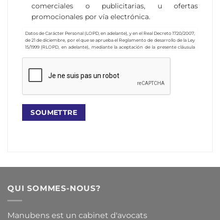
comerciales o publicitarias, u ofertas
promocionales por vía electrónica.
Datos de Carácter Personal (LOPD, en adelante), y en el Real Decreto 1720/2007,
de 21 de diciembre, por el que se aprueba el Reglamento de desarrollo de la Ley
15/1999 (RLOPD, en adelante), mediante la aceptación de la presente cláusula
Vd. consiente que su dirección de correo electrónico sea incorporada en un
Fichero de datos de carácter personal, denominado “Suscriptores de la
Newsletter”, que responde a la finalidad de enviar newsletters y artículos de
contenido legal o jurídico a todos aquellos que lo soliciten, y de enviar
comunicaciones comerciales o publicitarias, u ofertas promocionales, sobre los
servicios de MANUBENS ABOGADOS. La entidad responsable del presente
Fichero es MANUBENS Y ASOCIADOS, S.L.P.
Por otra parte, mediante la marcación de la casilla correspondiente, Vd.
consentirá de forma expresa el tratamiento de sus datos personales a efectos
de recibir comunicaciones comerciales o publicitarias, u ofertas
promocionales, relativas a esta Compañía, o a productos o servicios que se
oferten por ella, así como la propia recepción de dichas comunicaciones
mediante correo electrónico o por cualquier otro medio de comunicación
electrónica equivalente.
Vd. podrá revocar en cualquier momento los consentimientos anteriores, así
como ejercitar sus derechos de acceso, rectificación, cancelación u oposición,
dirigiendo una carta a la sede social de la Compañía, sita en Avenida Diagonal nº
682, 3ª Planta, 08034, Barcelona, o bien remitiendo un correo electrónico a
tales efectos a la siguiente dirección: Barcelona, o bien remitiendo un correo
QUI SOMMES-NOUS?
electrónico a tales efectos a la siguiente dirección:
lopd@manubens.com
.
Manubens est un cabinet d'avocats