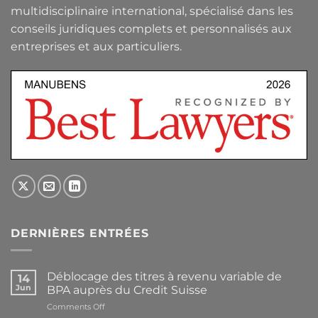
multidisciplinaire international, spécialisé dans les
conseils juridiques complets et personnalisés aux
entreprises et aux particuliers.
DERNIÈRES ENTRÉES
Déblocage des titres à revenu variable de
14
Jun
BPA auprès du Credit Suisse
on
Comments Off