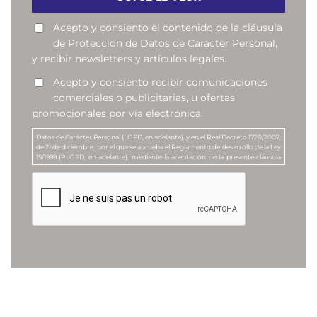
Acepto y consiento el contenido de la cláusula
de Protección de Datos de Carácter Personal,
y recibir newsletters y artículos legales.
Acepto y consiento recibir comunicaciones
comerciales o publicitarias, u ofertas
promocionales por vía electrónica.
Datos de Carácter Personal (LOPD, en adelante), y en el Real Decreto 1720/2007,
de 21 de diciembre, por el que se aprueba el Reglamento de desarrollo de la Ley
15/1999 (RLOPD, en adelante), mediante la aceptación de la presente cláusula
Vd. consiente que su dirección de correo electrónico sea incorporada en un
Fichero de datos de carácter personal, denominado “Suscriptores de la
Newsletter”, que responde a la finalidad de enviar newsletters y artículos de
contenido legal o jurídico a todos aquellos que lo soliciten, y de enviar
comunicaciones comerciales o publicitarias, u ofertas promocionales, sobre los
servicios de MANUBENS ABOGADOS. La entidad responsable del presente
Fichero es MANUBENS Y ASOCIADOS, S.L.P.
Por otra parte, mediante la marcación de la casilla correspondiente, Vd.
consentirá de forma expresa el tratamiento de sus datos personales a efectos
de recibir comunicaciones comerciales o publicitarias, u ofertas
promocionales, relativas a esta Compañía, o a productos o servicios que se
oferten por ella, así como la propia recepción de dichas comunicaciones
mediante correo electrónico o por cualquier otro medio de comunicación
electrónica equivalente.
Vd. podrá revocar en cualquier momento los consentimientos anteriores, así