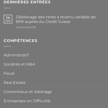
DERNIÈRES ENTRÉES
Déblocage des titres à revenu variable de
14
Jun
BPA auprès du Credit Suisse
on
Comments Off
Déblocage
des
titres
COMPÉTENCES
à
revenu
variable
Administratif
de
BPA
Sociétés et M&A
auprès
du
Credit
Fiscal
Suisse
Real Estate
Contentieux et Arbitrage
Entreprises en Difficulté