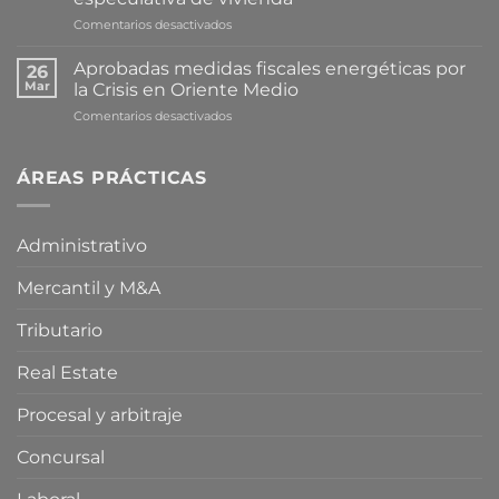
en
Comentarios desactivados
Cataluña
avanza
Aprobadas medidas fiscales energéticas por
26
en
Mar
la Crisis en Oriente Medio
la
en
Comentarios desactivados
tramitación
Aprobadas
de
medidas
una
fiscales
ÁREAS PRÁCTICAS
proposición
energéticas
de
por
ley
la
para
Administrativo
Crisis
limitar
en
la
Mercantil y M&A
Oriente
compra
Medio
especulativa
de
Tributario
vivienda
Real Estate
Procesal y arbitraje
Concursal