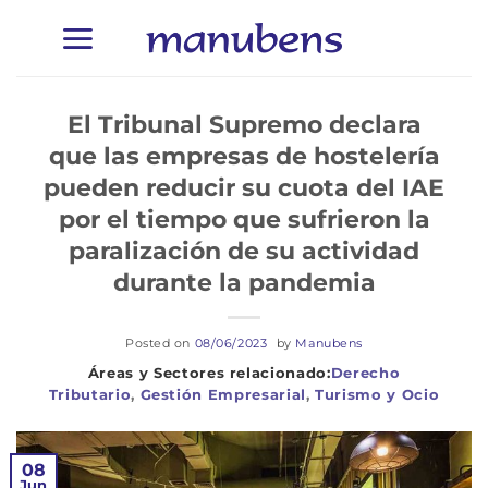
Saltar
al
contenido
El Tribunal Supremo declara
que las empresas de hostelería
pueden reducir su cuota del IAE
por el tiempo que sufrieron la
paralización de su actividad
durante la pandemia
Posted on
08/06/2023
by
Manubens
Derecho
Tributario
,
Gestión Empresarial
,
Turismo y Ocio
08
Jun