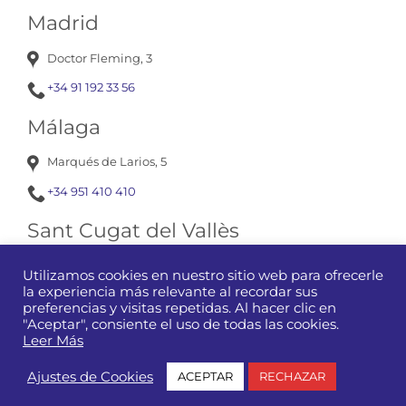
Madrid
Doctor Fleming, 3
+34 91 192 33 56
Málaga
Marqués de Larios, 5
+34 951 410 410
Sant Cugat del Vallès
Av. Corts Catalanes, 13
Utilizamos cookies en nuestro sitio web para ofrecerle
la experiencia más relevante al recordar sus
+34 93 675 12 01
preferencias y visitas repetidas. Al hacer clic en
"Aceptar", consiente el uso de todas las cookies.
Leer Más
Manubens
|
Aviso Legal y Condiciones de Uso de la Web
|
Ajustes de Cookies
ACEPTAR
RECHAZAR
Política de Privacidad
|
Política de Cookies