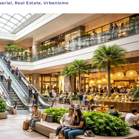
arial
,
Real Estate
,
Urbanismo