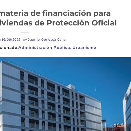
ateria de financiación para
viendas de Protección Oficial
n
16/09/2025
by
Jaume Genescà Canal
Administración Pública
,
Urbanismo