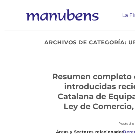
Saltar
al
La F
contenido
ARCHIVOS DE CATEGORÍA:
U
Resumen completo de
introducidas rec
Catalana de Equipa
Ley de Comercio, 
Posted 
Dere