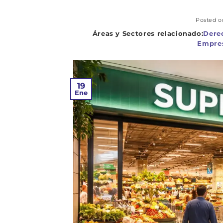
Posted 
Dere
Empres
19
Ene