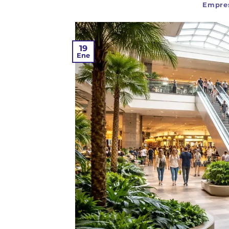
Empres
19
Ene