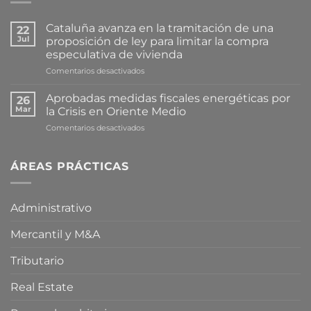
Cataluña avanza en la tramitación de una
22
Jul
proposición de ley para limitar la compra
especulativa de vivienda
en
Comentarios desactivados
Cataluña
avanza
Aprobadas medidas fiscales energéticas por
26
en
Mar
la Crisis en Oriente Medio
la
en
Comentarios desactivados
tramitación
Aprobadas
de
medidas
una
fiscales
ÁREAS PRÁCTICAS
proposición
energéticas
de
por
ley
la
para
Administrativo
Crisis
limitar
en
la
Mercantil y M&A
Oriente
compra
Medio
especulativa
de
Tributario
vivienda
Real Estate