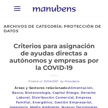
Saltar
al
contenido
ARCHIVOS DE CATEGORÍA:
PROTECCIÓN DE
DATOS
Criterios para asignación
de ayudas directas a
autónomos y empresas por
la COVID-19
Posted on
21/04/2021
by
Manubens
Alimentación
,
Banca
,
Biotecnología
,
Capital Riesgo
,
Derecho
Laboral
,
Distribución Comercial
,
Empresa
Familiar
,
Energético
,
Gestión Empresarial
,
Ingeniería
,
Medio Ambiente
,
Nuevas Tecnologías
,