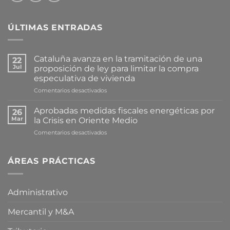
ÚLTIMAS ENTRADAS
Cataluña avanza en la tramitación de una
22
Jul
proposición de ley para limitar la compra
especulativa de vivienda
en
Comentarios desactivados
Cataluña
avanza
Aprobadas medidas fiscales energéticas por
26
en
Mar
la Crisis en Oriente Medio
la
en
Comentarios desactivados
tramitación
Aprobadas
de
medidas
una
fiscales
ÁREAS PRÁCTICAS
proposición
energéticas
de
por
ley
la
para
Administrativo
Crisis
limitar
en
la
Mercantil y M&A
Oriente
compra
Medio
especulativa
de