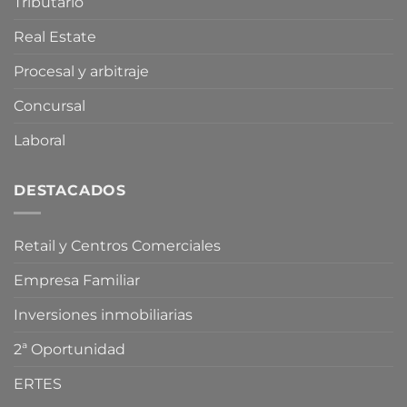
Tributario
vivienda
Real Estate
Procesal y arbitraje
Concursal
Laboral
DESTACADOS
Retail y Centros Comerciales
Empresa Familiar
Inversiones inmobiliarias
2ª Oportunidad
ERTES