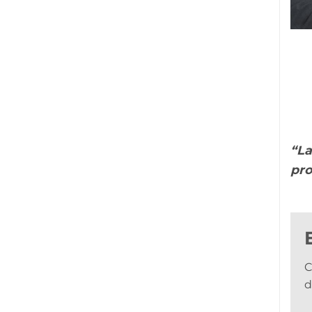
“La
pro
C
d