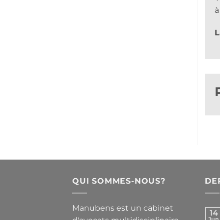
à
L
QUI SOMMES-NOUS?
DE
Manubens est un cabinet
14
Jun