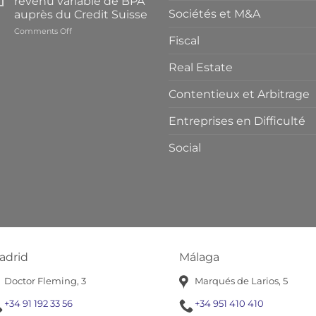
revenu variable de BPA
Sociétés et M&A
auprès du Credit Suisse
on
Comments Off
Fiscal
Déblocage
des
Real Estate
titres
à
revenu
Contentieux et Arbitrage
variable
de
Entreprises en Difficulté
BPA
auprès
Social
du
Credit
Suisse
adrid
Málaga
Doctor Fleming, 3
Marqués de Larios, 5
+34 91 192 33 56
+34 951 410 410