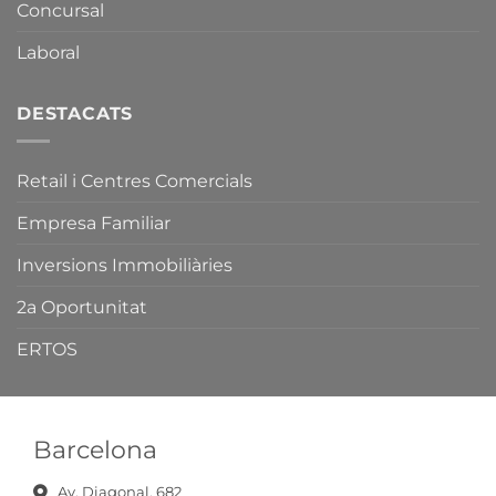
Concursal
Catalunya.
Comerç,
Serveis
i
Laboral
Fires
de
Catalunya.
DESTACATS
Retail i Centres Comercials
Empresa Familiar
Inversions Immobiliàries
2a Oportunitat
ERTOS
Barcelona
Av. Diagonal, 682