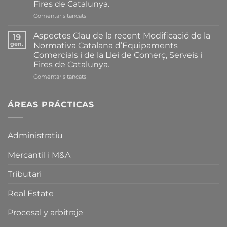
Fires de Catalunya.
a
Comentaris tancats
Resum
Complet
Aspectes Clau de la recent Modificació de la
19
de
gen.
Normativa Catalana d’Equipaments
les
Comercials i de la Llei de Comerç, Serveis i
Principals
Fires de Catalunya.
Modificacions
introduïdes
a
Comentaris tancats
recentment
Aspectes
sobre
Clau
la
de
ÁREAS PRÁCTICAS
Normativa
la
Catalana
recent
d’Equipaments
Modificació
Administratiu
Comercials
de
i
la
sobre
Mercantil i M&A
Normativa
la
Catalana
Llei
d’Equipaments
Tributari
de
Comercials
Comerç,
i
Real Estate
Serveis
de
i
la
Procesal y arbitraje
Fires
Llei
de
de