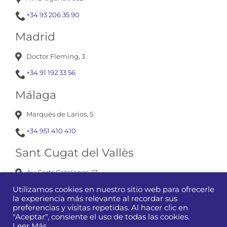
+34 93 206 35 90
Madrid
Doctor Fleming, 3
+34 91 192 33 56
Málaga
Marqués de Larios, 5
+34 951 410 410
Sant Cugat del Vallès
Av. Corts Catalanes, 13
+34 93 675 12 01
Utilizamos cookies en nuestro sitio web para ofrecerle
la experiencia más relevante al recordar sus
preferencias y visitas repetidas. Al hacer clic en
"Aceptar", consiente el uso de todas las cookies.
Leer Más