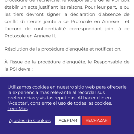
établir un acte justifiant les raisons. Pour leur part, le ou
les tiers devront signer la déclaration d’absence de
conflit d’intérêts jointe à ce Protocole en Annexe I et
l’accord de confidentialité correspondant joint à ce
Protocole en Annexe II.
Résolution de la procédure d’enquête et notification.
À l’issue de la procédure d’enquête, le Responsable de
la PSI devra :
Établir un rapport sur la procédure d’enquête menée,
Utilizamos cookies en nuestro sitio web para ofrecerle
détaillant toutes les étapes et les preuves recueillies,
la experiencia más relevante al recordar sus
ainsi que les incidents éventuels et leur résolution.
preferencias y visitas repetidas. Al hacer clic en
"Aceptar", consiente el uso de todas las cookies.
Rédiger l’acte de clôture de la procédure d’enquête,
Leer Más
en précisant la décision prise.
Ajustes de Cookies
ACEPTAR
RECHAZAR
Les possibles résolutions de la procédure d’enquête sont
les suivants :