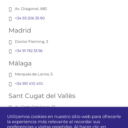
Av. Diagonal, 682
+34 93 206 35 90
Madrid
Doctor Fleming, 3
+34 91 192 33 56
Málaga
Marqués de Larios, 5
+34 951 410 410
Sant Cugat del Vallès
Av. Corts Catalanes, 13
+34 93 675 12 01
Utilizamos cookies en nuestro sitio web para ofrecerle
la experiencia más relevante al recordar sus
preferencias y visitas repetidas. Al hacer clic en