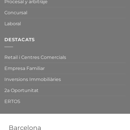
Procesal y arbitraje
Fires
Llei
de
de
Concursal
Catalunya.
Comerç,
Serveis
i
Laboral
Fires
de
Catalunya.
DESTACATS
Retail i Centres Comercials
Empresa Familiar
Inversions Immobiliàries
2a Oportunitat
ERTOS
Barcelona