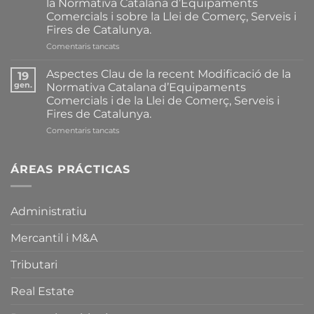
la Normativa Catalana d’Equipaments
Comercials i sobre la Llei de Comerç, Serveis i
Fires de Catalunya.
a
Comentaris tancats
Resum
Complet
Aspectes Clau de la recent Modificació de la
19
de
gen.
Normativa Catalana d’Equipaments
les
Comercials i de la Llei de Comerç, Serveis i
Principals
Fires de Catalunya.
Modificacions
introduïdes
a
Comentaris tancats
recentment
Aspectes
sobre
Clau
la
de
ÁREAS PRÁCTICAS
Normativa
la
Catalana
recent
d’Equipaments
Modificació
Administratiu
Comercials
de
i
la
sobre
Mercantil i M&A
Normativa
la
Catalana
Llei
d’Equipaments
Tributari
de
Comercials
Comerç,
i
Real Estate
Serveis
de
i
la