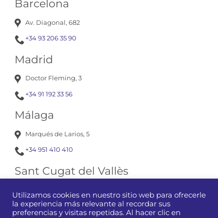
Barcelona
Av. Diagonal, 682
+34 93 206 35 90
Madrid
Doctor Fleming, 3
+34 91 192 33 56
Málaga
Marqués de Larios, 5
+34 951 410 410
Sant Cugat del Vallès
Av. Corts Catalanes, 13
Utilizamos cookies en nuestro sitio web para ofrecerle
la experiencia más relevante al recordar sus
+34 93 675 12 01
preferencias y visitas repetidas. Al hacer clic en