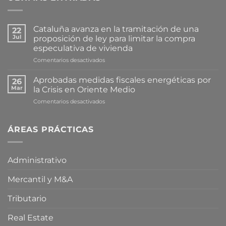
Cataluña avanza en la tramitación de una
22
Jul
proposición de ley para limitar la compra
especulativa de vivienda
en
Comentarios desactivados
Cataluña
avanza
Aprobadas medidas fiscales energéticas por
26
en
Mar
la Crisis en Oriente Medio
la
en
Comentarios desactivados
tramitación
Aprobadas
de
medidas
una
fiscales
ÁREAS PRÁCTICAS
proposición
energéticas
de
por
ley
la
para
Administrativo
Crisis
limitar
en
la
Mercantil y M&A
Oriente
compra
Medio
especulativa
de
Tributario
vivienda
Real Estate