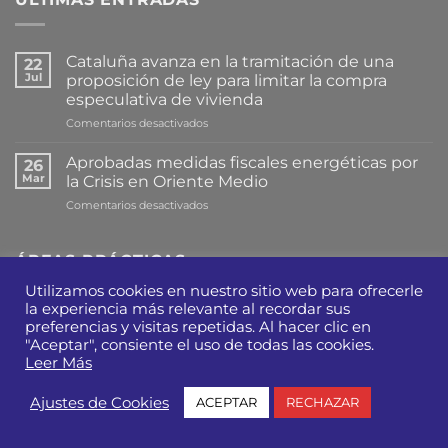
Cataluña avanza en la tramitación de una
22
Jul
proposición de ley para limitar la compra
especulativa de vivienda
en
Comentarios desactivados
Cataluña
avanza
Aprobadas medidas fiscales energéticas por
26
en
Mar
la Crisis en Oriente Medio
la
en
Comentarios desactivados
tramitación
Aprobadas
de
medidas
una
fiscales
ÁREAS PRÁCTICAS
proposición
energéticas
de
por
Utilizamos cookies en nuestro sitio web para ofrecerle
ley
la
la experiencia más relevante al recordar sus
para
Administrativo
Crisis
preferencias y visitas repetidas. Al hacer clic en
limitar
en
la
"Aceptar", consiente el uso de todas las cookies.
Mercantil y M&A
Oriente
compra
Leer Más
Medio
especulativa
de
Tributario
Ajustes de Cookies
ACEPTAR
RECHAZAR
vivienda
Real Estate