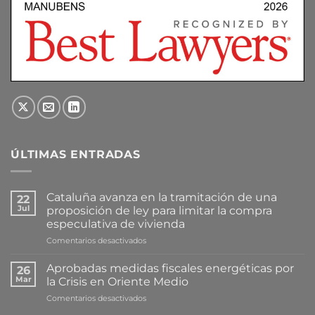
ÚLTIMAS ENTRADAS
Cataluña avanza en la tramitación de una
22
Jul
proposición de ley para limitar la compra
especulativa de vivienda
en
Comentarios desactivados
Cataluña
avanza
Aprobadas medidas fiscales energéticas por
26
en
Mar
la Crisis en Oriente Medio
la
en
Comentarios desactivados
tramitación
Aprobadas
de