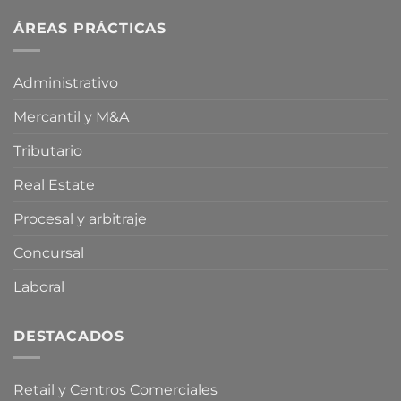
medidas
una
fiscales
ÁREAS PRÁCTICAS
proposición
energéticas
de
por
ley
la
para
Administrativo
Crisis
limitar
en
la
Mercantil y M&A
Oriente
compra
Medio
especulativa
de
Tributario
vivienda
Real Estate
Procesal y arbitraje
Concursal
Laboral
DESTACADOS
Retail y Centros Comerciales