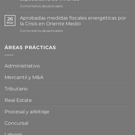
en
Comentarios desactivados
Cataluña
avanza
Aprobadas medidas fiscales energéticas por
26
en
Mar
la Crisis en Oriente Medio
la
en
Comentarios desactivados
tramitación
Aprobadas
de
medidas
una
fiscales
ÁREAS PRÁCTICAS
proposición
energéticas
de
por
ley
la
para
Administrativo
Crisis
limitar
en
la
Mercantil y M&A
Oriente
compra
Medio
especulativa
de
Tributario
vivienda
Real Estate
Procesal y arbitraje
Concursal
Laboral