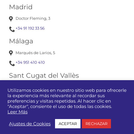
Madrid
Doctor Fleming, 3
+34 91 192 33 56
Málaga
Marqués de Larios, 5
+34 951 410 410
Sant Cugat del Vallès
Av. Corts Catalanes, 13
Utilizamos cookies en nuestro sitio web para ofrecerle
la experiencia más relevante al recordar sus
+34 93 675 12 01
preferencias y visitas repetidas. Al hacer clic en
"Aceptar", consiente el uso de todas las cookies.
Leer Más
Manubens
|
Aviso Legal y Condiciones de Uso de la Web
|
Ajustes de Cookies
ACEPTAR
RECHAZAR
Política de Privacidad
|
Política de Cookies