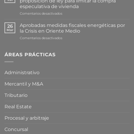
proposición de ley para limitar la compra
especulativa de vivienda
en
Comentarios desactivados
Cataluña
avanza
Aprobadas medidas fiscales energéticas por
26
en
Mar
la Crisis en Oriente Medio
la
en
Comentarios desactivados
tramitación
Aprobadas
de
medidas
una
fiscales
ÁREAS PRÁCTICAS
proposición
energéticas
de
por
ley
la
para
Administrativo
Crisis
limitar
en
la
Mercantil y M&A
Oriente
compra
Medio
especulativa
de
Tributario
vivienda
Real Estate
Procesal y arbitraje
Concursal