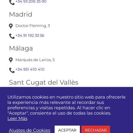
+34 93 206 35 90
Madrid
Doctor Fleming, 3
+34 91 192 33 56
Málaga
Marqués de Larios, 5
+34 951 410 410
Sant Cugat del Vallès
Av. Corts Catalanes, 13
Utilizamos cookies en nuestro sitio web para ofrecerle
la experiencia más relevante al recordar sus
+34 93 675 12 01
preferencias y visitas repetidas. Al hacer clic en
"Aceptar", consiente el uso de todas las cookies.
Leer Más
Manubens
|
Aviso Legal y Condiciones de Uso de la Web
|
Ajustes de Cookies
ACEPTAR
RECHAZAR