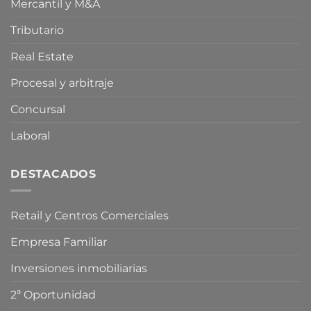
Mercantil y M&A
Oriente
compra
Medio
especulativa
de
Tributario
vivienda
Real Estate
Procesal y arbitraje
Concursal
Laboral
DESTACADOS
Retail y Centros Comerciales
Empresa Familiar
Inversiones inmobiliarias
2ª Oportunidad