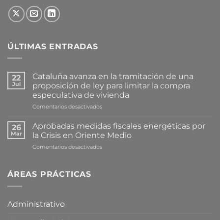
ÚLTIMAS ENTRADAS
Cataluña avanza en la tramitación de una
22
Jul
proposición de ley para limitar la compra
especulativa de vivienda
en
Comentarios desactivados
Cataluña
avanza
Aprobadas medidas fiscales energéticas por
26
en
Mar
la Crisis en Oriente Medio
la
en
Comentarios desactivados
tramitación
Aprobadas
de
medidas
una
fiscales
ÁREAS PRÁCTICAS
proposición
energéticas
de
por
ley
la
para
Administrativo
Crisis
limitar
en
la