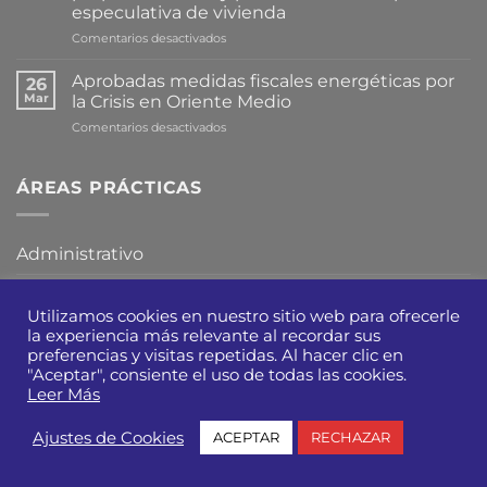
especulativa de vivienda
en
Comentarios desactivados
Cataluña
avanza
Aprobadas medidas fiscales energéticas por
26
en
Mar
la Crisis en Oriente Medio
la
en
Comentarios desactivados
tramitación
Aprobadas
de
medidas
una
fiscales
ÁREAS PRÁCTICAS
proposición
energéticas
de
por
ley
la
para
Administrativo
Crisis
limitar
en
la
Mercantil y M&A
Oriente
compra
Medio
Utilizamos cookies en nuestro sitio web para ofrecerle
especulativa
de
Tributario
la experiencia más relevante al recordar sus
vivienda
preferencias y visitas repetidas. Al hacer clic en
"Aceptar", consiente el uso de todas las cookies.
Real Estate
Leer Más
Procesal y arbitraje
Ajustes de Cookies
ACEPTAR
RECHAZAR
Concursal