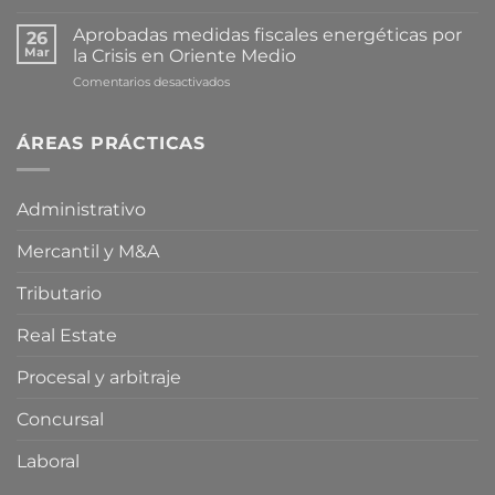
Cataluña
avanza
Aprobadas medidas fiscales energéticas por
26
en
Mar
la Crisis en Oriente Medio
la
en
Comentarios desactivados
tramitación
Aprobadas
de
medidas
una
fiscales
ÁREAS PRÁCTICAS
proposición
energéticas
de
por
ley
la
para
Administrativo
Crisis
limitar
en
la
Mercantil y M&A
Oriente
compra
Medio
especulativa
de
Tributario
vivienda
Real Estate
Procesal y arbitraje
Concursal
Laboral