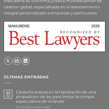
Manubens es una firma jurídica multidisciplinar de
carácter global, especializada en el asesoramiento
integral personalizado a empresas y particulares.
ÚLTIMAS ENTRADAS
Cataluña avanza en la tramitación de una
22
Jul
proposición de ley para limitar la compra
especulativa de vivienda
en
Comentarios desactivados