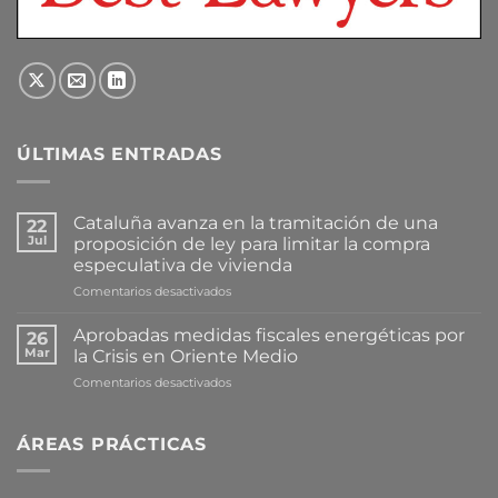
ÚLTIMAS ENTRADAS
Cataluña avanza en la tramitación de una
22
Jul
proposición de ley para limitar la compra
especulativa de vivienda
en
Comentarios desactivados
Cataluña
avanza
Aprobadas medidas fiscales energéticas por
26
en
Mar
la Crisis en Oriente Medio
la
en
Comentarios desactivados
tramitación
Aprobadas
de
medidas
una
fiscales
ÁREAS PRÁCTICAS
proposición
energéticas
de
por
ley
la
para