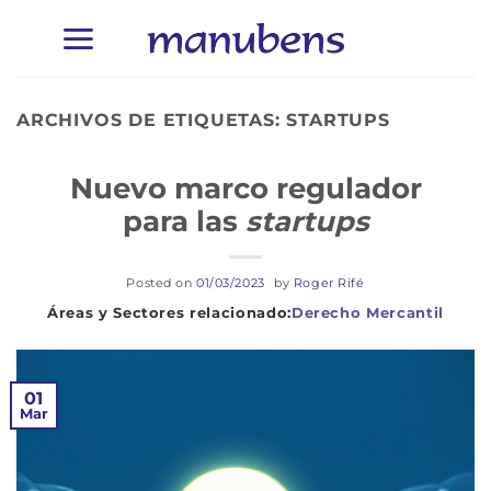
Saltar
al
contenido
ARCHIVOS DE ETIQUETAS:
STARTUPS
Nuevo marco regulador
para las
startups
Posted on
01/03/2023
by
Roger Rifé
Derecho Mercantil
01
Mar