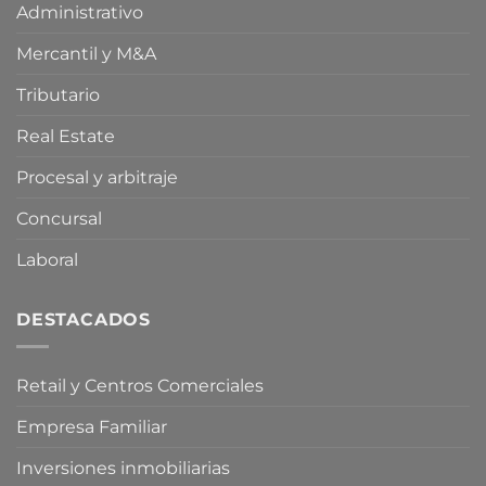
Administrativo
Crisis
limitar
en
la
Mercantil y M&A
Oriente
compra
Medio
especulativa
de
Tributario
vivienda
Real Estate
Procesal y arbitraje
Concursal
Laboral
DESTACADOS
Retail y Centros Comerciales
Empresa Familiar
Inversiones inmobiliarias