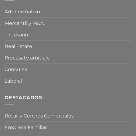
por
ley
la
para
Administrativo
Crisis
limitar
en
la
Mercantil y M&A
Oriente
compra
Medio
especulativa
de
Tributario
vivienda
Real Estate
Procesal y arbitraje
Concursal
Laboral
DESTACADOS
Retail y Centros Comerciales
Empresa Familiar