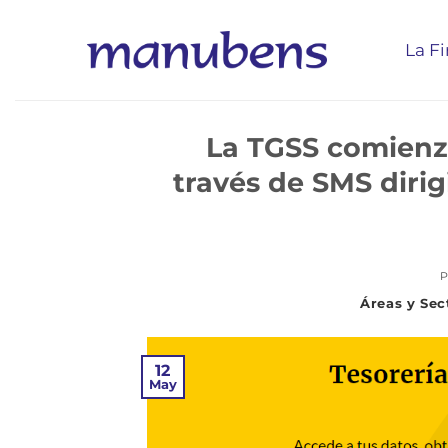
Saltar
al
La F
contenido
La TGSS comienz
través de SMS dirig
P
12
May