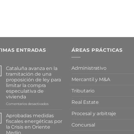
TIMAS ENTRADAS
ÁREAS PRÁCTICAS
Administrativo
Cataluña avanza en la
tramitación de una
Mercantil y M&A
proposición de ley para
limitar la compra
Tributario
especulativa de
vivienda
Real Estate
en
Comentarios desactivados
Cataluña
Procesal y arbitraje
avanza
Aprobadas medidas
en
fiscales energéticas por
la
Concursal
la Crisis en Oriente
tramitación
Medio