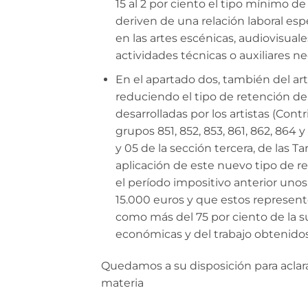
15 al 2 por ciento el tipo mínimo d
deriven de una relación laboral espe
en las artes escénicas, audiovisual
actividades técnicas o auxiliares ne
En el apartado dos, también del artí
reduciendo el tipo de retención del
desarrolladas por los artistas (Con
grupos 851, 852, 853, 861, 862, 864 
y 05 de la sección tercera, de las T
aplicación de este nuevo tipo de re
el período impositivo anterior unos
15.000 euros y que estos represent
como más del 75 por ciento de la s
económicas y del trabajo obtenidos 
Quedamos a su disposición para aclara
materia