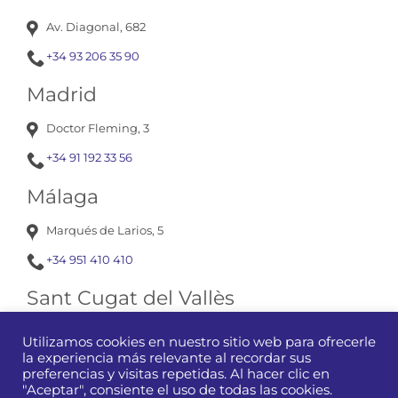
Av. Diagonal, 682
+34 93 206 35 90
Madrid
Doctor Fleming, 3
+34 91 192 33 56
Málaga
Marqués de Larios, 5
+34 951 410 410
Sant Cugat del Vallès
Av. Corts Catalanes, 13
Utilizamos cookies en nuestro sitio web para ofrecerle
la experiencia más relevante al recordar sus
+34 93 675 12 01
preferencias y visitas repetidas. Al hacer clic en
"Aceptar", consiente el uso de todas las cookies.