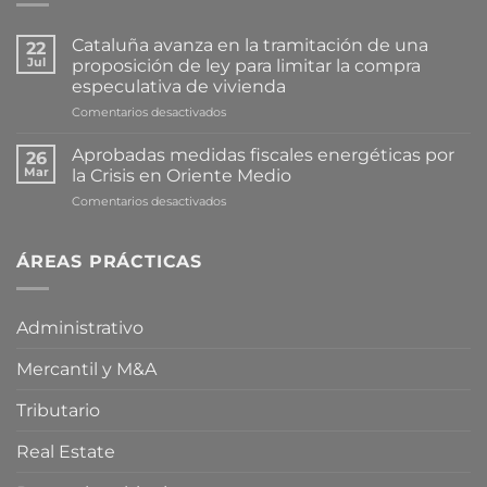
Cataluña avanza en la tramitación de una
22
Jul
proposición de ley para limitar la compra
especulativa de vivienda
en
Comentarios desactivados
Cataluña
avanza
Aprobadas medidas fiscales energéticas por
26
en
Mar
la Crisis en Oriente Medio
la
en
Comentarios desactivados
tramitación
Aprobadas
de
medidas
una
fiscales
ÁREAS PRÁCTICAS
proposición
energéticas
de
por
ley
la
para
Administrativo
Crisis
limitar
en
la
Mercantil y M&A
Oriente
compra
Medio
especulativa
de
Tributario
vivienda
Real Estate