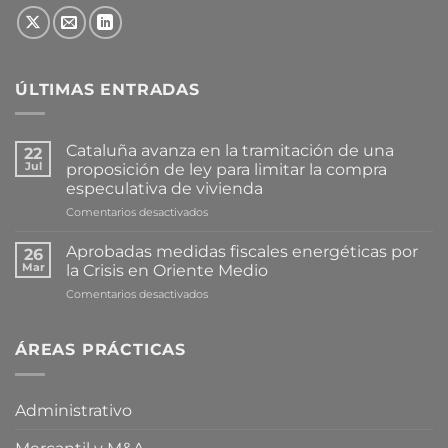
ÚLTIMAS ENTRADAS
Cataluña avanza en la tramitación de una
22
Jul
proposición de ley para limitar la compra
especulativa de vivienda
en
Comentarios desactivados
Cataluña
avanza
Aprobadas medidas fiscales energéticas por
26
en
Mar
la Crisis en Oriente Medio
la
en
Comentarios desactivados
tramitación
Aprobadas
de
medidas
una
fiscales
ÁREAS PRÁCTICAS
proposición
energéticas
de
por
ley
la
para
Administrativo
Crisis
limitar
en
la
Oriente