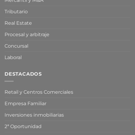
Mercantil y M&A
compra
Medio
especulativa
de
Tributario
vivienda
Real Estate
Procesal y arbitraje
Concursal
Laboral
DESTACADOS
Retail y Centros Comerciales
Empresa Familiar
Inversiones inmobiliarias
2ª Oportunidad