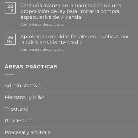
Cataluña avanza en la tramitación de una
22
Jul
proposición de ley para limitar la compra
especulativa de vivienda
en
Comentarios desactivados
Cataluña
avanza
Aprobadas medidas fiscales energéticas por
26
en
Mar
la Crisis en Oriente Medio
la
en
Comentarios desactivados
tramitación
Aprobadas
de
medidas
una
fiscales
ÁREAS PRÁCTICAS
proposición
energéticas
de
por
ley
la
para
Administrativo
Crisis
limitar
en
la
Mercantil y M&A
Oriente
compra
Medio
especulativa
de
Tributario
vivienda
Real Estate
Procesal y arbitraje