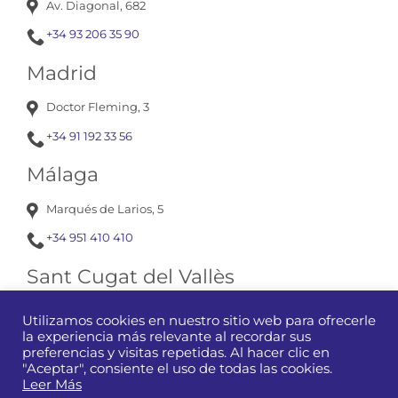
Av. Diagonal, 682
+34 93 206 35 90
Madrid
Doctor Fleming, 3
+34 91 192 33 56
Málaga
Marqués de Larios, 5
+34 951 410 410
Sant Cugat del Vallès
Av. Corts Catalanes, 13
Utilizamos cookies en nuestro sitio web para ofrecerle
la experiencia más relevante al recordar sus
+34 93 675 12 01
preferencias y visitas repetidas. Al hacer clic en
"Aceptar", consiente el uso de todas las cookies.
Leer Más