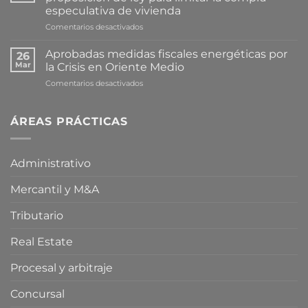
especulativa de vivienda
en
Comentarios desactivados
Cataluña
avanza
Aprobadas medidas fiscales energéticas por
26
en
Mar
la Crisis en Oriente Medio
la
en
Comentarios desactivados
tramitación
Aprobadas
de
medidas
una
fiscales
ÁREAS PRÁCTICAS
proposición
energéticas
de
por
ley
la
para
Administrativo
Crisis
limitar
en
la
Mercantil y M&A
Oriente
compra
Medio
especulativa
de
Tributario
vivienda
Real Estate
Procesal y arbitraje
Concursal