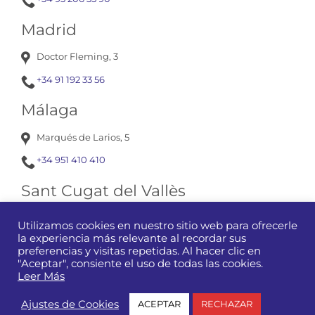
Madrid
Doctor Fleming, 3
+34 91 192 33 56
Málaga
Marqués de Larios, 5
+34 951 410 410
Sant Cugat del Vallès
Av. Corts Catalanes, 13
Utilizamos cookies en nuestro sitio web para ofrecerle
la experiencia más relevante al recordar sus
+34 93 675 12 01
preferencias y visitas repetidas. Al hacer clic en
"Aceptar", consiente el uso de todas las cookies.
Leer Más
Manubens
|
Aviso Legal y Condiciones de Uso de la Web
|
Ajustes de Cookies
ACEPTAR
RECHAZAR
Política de Privacidad
|
Política de Cookies