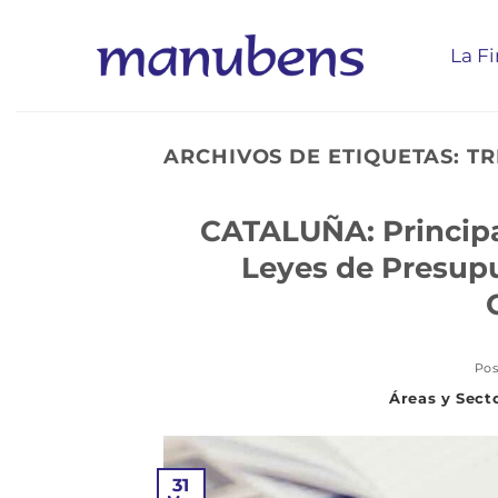
Saltar
al
La F
contenido
ARCHIVOS DE ETIQUETAS:
TR
CATALUÑA: Principa
Leyes de Presupu
Pos
31