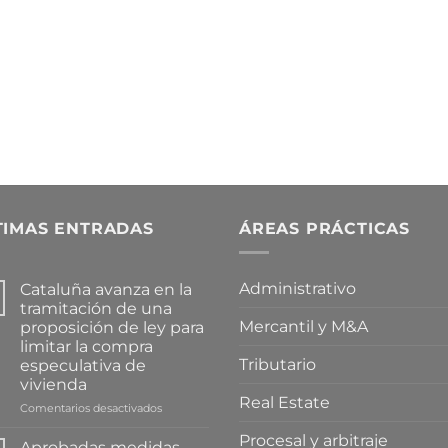
TIMAS ENTRADAS
ÁREAS PRÁCTICAS
Administrativo
Cataluña avanza en la
tramitación de una
Mercantil y M&A
proposición de ley para
limitar la compra
Tributario
especulativa de
vivienda
Real Estate
en
Comentarios desactivados
Cataluña
Procesal y arbitraje
avanza
Aprobadas medidas