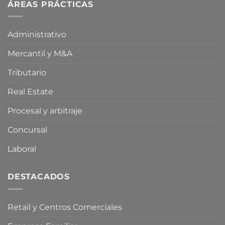
fiscales
ÁREAS PRÁCTICAS
proposición
energéticas
de
por
ley
la
para
Administrativo
Crisis
limitar
en
la
Mercantil y M&A
Oriente
compra
Medio
especulativa
de
Tributario
vivienda
Real Estate
Procesal y arbitraje
Concursal
Laboral
DESTACADOS
Retail y Centros Comerciales