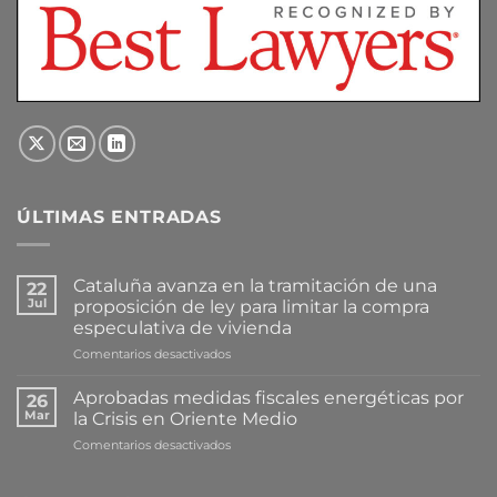
ÚLTIMAS ENTRADAS
Cataluña avanza en la tramitación de una
22
Jul
proposición de ley para limitar la compra
especulativa de vivienda
en
Comentarios desactivados
Cataluña
avanza
Aprobadas medidas fiscales energéticas por
26
en
Mar
la Crisis en Oriente Medio
la
en
Comentarios desactivados
tramitación
Aprobadas
de
medidas
una