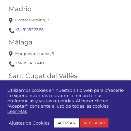
Madrid
Doctor Fleming, 3
+34 91 192 33 56
Málaga
Marqués de Larios, 5
+34 951 410 410
Sant Cugat del Vallès
Av. Corts Catalanes, 13
Utilizamos cookies en nuestro sitio web para ofrecerle
la experiencia más relevante al recordar sus
+34 93 675 12 01
preferencias y visitas repetidas. Al hacer clic en
"Aceptar", consiente el uso de todas las cookies.
Leer Más
Manubens
|
Aviso Legal y Condiciones de Uso de la Web
|
Ajustes de Cookies
ACEPTAR
RECHAZAR
Política de Privacidad
|
Política de Cookies