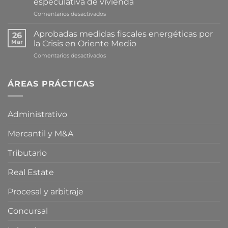
especulativa de vivienda
en
Comentarios desactivados
Cataluña
avanza
Aprobadas medidas fiscales energéticas por
26
en
Mar
la Crisis en Oriente Medio
la
en
Comentarios desactivados
tramitación
Aprobadas
de
medidas
una
fiscales
ÁREAS PRÁCTICAS
proposición
energéticas
de
por
ley
la
para
Administrativo
Crisis
limitar
en
la
Mercantil y M&A
Oriente
compra
Medio
especulativa
de
Tributario
vivienda
Real Estate
Procesal y arbitraje
Concursal